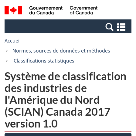
Passer
Passer
Recherche
/
au
à
et
Government
contenu
la
menus
of
Re
principal
version
Canada
et
HTML
Accueil
me
simplifiée
Normes, sources de données et méthodes
Classifications statistiques
Système de classification
des industries de
l'Amérique du Nord
(SCIAN) Canada 2017
version 1.0