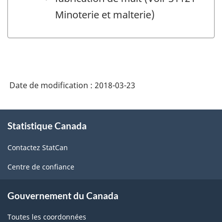
Minoterie et malterie)
Date de modification :
2018-03-23
À
Statistique Canada
propos
de
Contactez StatCan
ce
site
Centre de confiance
Gouvernement du Canada
Toutes les coordonnées