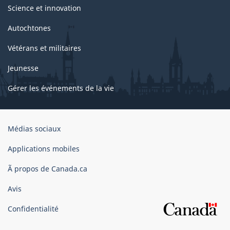
Science et innovation
Autochtones
Vétérans et militaires
Jeunesse
Gérer les événements de la vie
Organisation
Médias sociaux
du
gouvernement
Applications mobiles
du
Ã propos de Canada.ca
Canada
Avis
Confidentialité