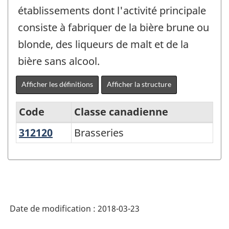
établissements dont l'activité principale
consiste à fabriquer de la bière brune ou
blonde, des liqueurs de malt et de la
bière sans alcool.
Afficher les définitions
Afficher la structure
Code
Classe canadienne
312120
Brasseries
Brasseries
Système
de
classification
des
industries
Date de modification :
2018-03-23
de