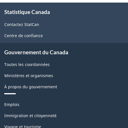
l'Amérique
À
Statistique Canada
propos
du
de
Nord
Contactez StatCan
ce
(SCIAN)
site
Centre de confiance
Canada
2017
Gouvernement du Canada
version
Toutes les coordonnées
1.0
Ministères et organismes
-
À propos du gouvernement
Structure
de
Thèmes
Emplois
la
et
sujets
classification
Immigration et citoyenneté
Voyage et tourisme