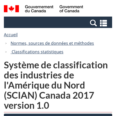
Passer
Passer
Recherche
/
au
à
et
Government
contenu
la
menus
of
Re
principal
version
Canada
et
HTML
Accueil
me
simplifiée
Normes, sources de données et méthodes
Classifications statistiques
Système de classification
des industries de
l'Amérique du Nord
(SCIAN) Canada 2017
version 1.0