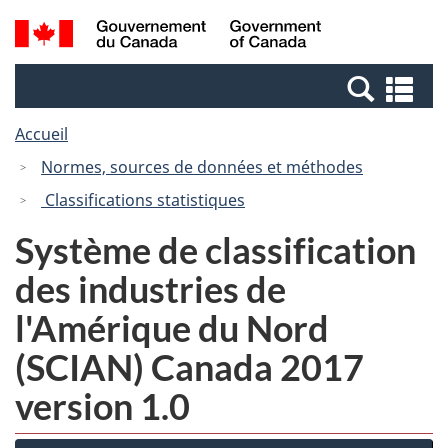
Passer
Passer
Recherche
/
au
à
et
Government
contenu
la
menus
of
Re
principal
version
Canada
et
HTML
Accueil
me
simplifiée
Normes, sources de données et méthodes
Classifications statistiques
Système de classification
des industries de
l'Amérique du Nord
(SCIAN) Canada 2017
version 1.0