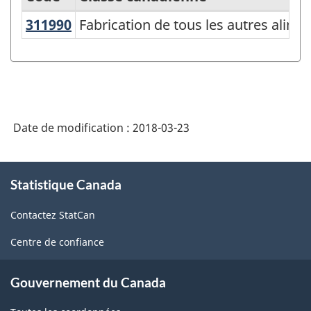
311990
Fabrication de tous les autres ali
Fabrication de tous les autres alime
Système
de
classification
des
industries
Date de modification :
2018-03-23
de
l'Amérique
À
Statistique Canada
propos
du
de
Nord
Contactez StatCan
ce
(SCIAN)
site
Centre de confiance
Canada
2017
Gouvernement du Canada
version