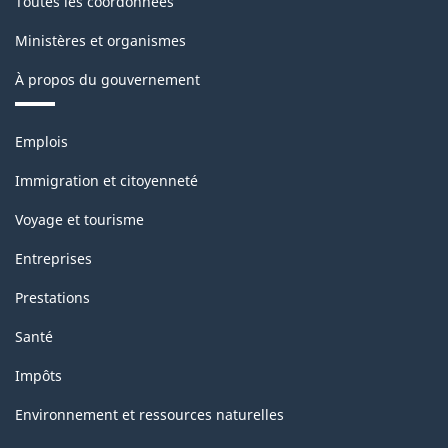
Toutes les coordonnées
1.0
Ministères et organismes
-
À propos du gouvernement
Structure
de
Thèmes
Emplois
la
et
sujets
classification
Immigration et citoyenneté
Voyage et tourisme
Entreprises
Prestations
Santé
Impôts
Environnement et ressources naturelles