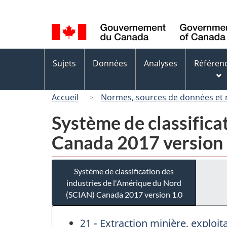
Sélection
de
la
langue
Menus
Sujets
Données
Analyses
Référen
des
sujets
Accueil
Normes, sources de données et
Système de classifica
Canada 2017 version 
Système de classification des
industries de l'Amérique du Nord
(SCIAN) Canada 2017 version 1.0
21 - Extraction minière, exploit