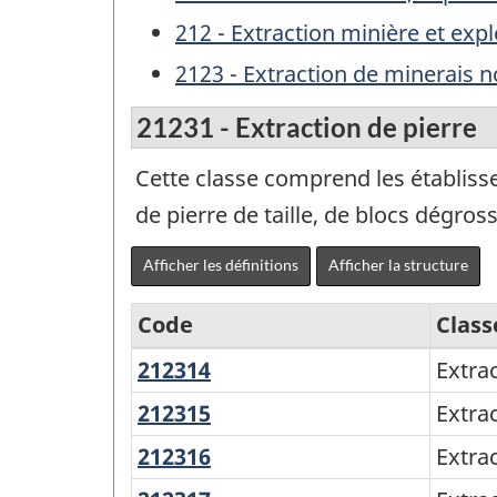
212 - Extraction minière et expl
2123 - Extraction de minerais 
21231 - Extraction de pierre
Cette classe comprend les établissem
de pierre de taille, de blocs dégros
Afficher les définitions
Afficher la structure
Code
Class
212314
Extraction
Extra
Système
de
de
212315
Extraction
Extrac
granite
de
classification
212316
Extraction
Extra
calcaire
des
de