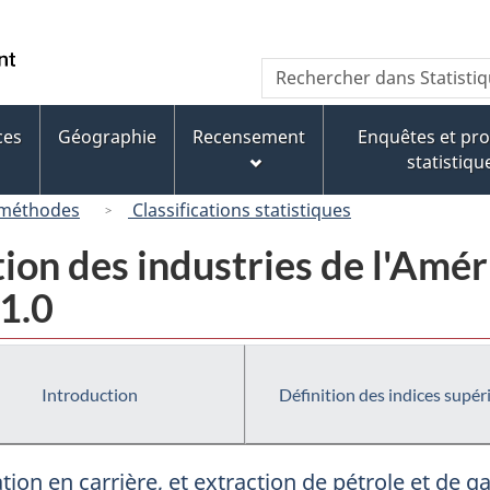
Passer
Passer
Passer
au
à
à
/
Recherche
Rechercher
contenu
« À
la
Government
dans
principal
propos
version
of
Statistique
de
HTML
ces
Géographie
Recensement
Enquêtes et p
Canada
Canada
ce
simplifiée
statistiqu
site »
 méthodes
Classifications statistiques
tion des industries de l'Am
1.0
Introduction
Définition des indices supér
ation en carrière, et extraction de pétrole et de g