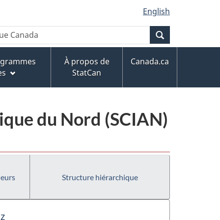
English
Recherche
rogrammes
À propos de
Canada.ca
es
StatCan
érique du Nord (SCIAN)
ieurs
Structure hiérarchique
az