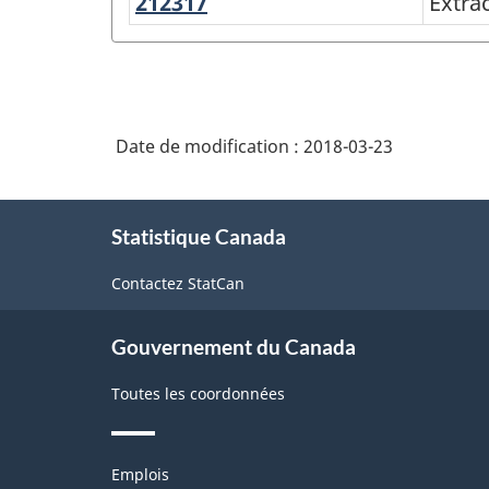
212317
Extraction
Extra
marbre
industries
de
de
grès
l'Amérique
du
Date de modification :
2018-03-23
Nord
(SCIAN)
À
Statistique Canada
propos
Canada
de
2017
Contactez StatCan
ce
version
site
1.0
Gouvernement du Canada
-
Toutes les coordonnées
Structure
de
Thèmes
Emplois