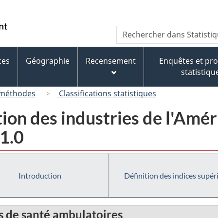
Passer
Passer
Passer
au
à
à
/
Recherche
Rechercher
contenu
« À
la
Government
dans
principal
propos
version
of
Statistique
de
HTML
ces
Géographie
Recensement
Enquêtes et p
Canada
Canada
ce
simplifiée
statistiqu
site »
 méthodes
Classifications statistiques
tion des industries de l'Am
1.0
Introduction
Définition des indices supér
ns de santé ambulatoires