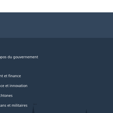
opos du gouvernement
nt et finance
nce et innovation
chtones
ans et militaires