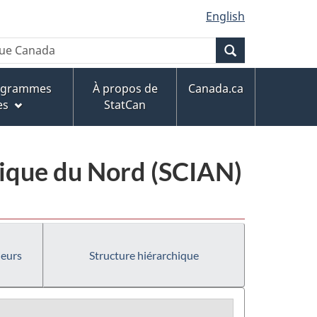
English
Recherche
rogrammes
À propos de
Canada.ca
es
StatCan
érique du Nord (SCIAN)
ieurs
Structure hiérarchique