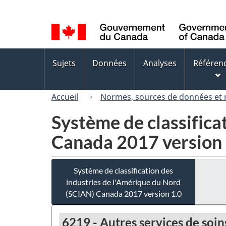
Sélection
de
la
langue
Menus
Sujets
Données
Analyses
Référen
des
sujets
Accueil
Normes, sources de données et
Système de classifica
Canada 2017 version 
Système de classification des
industries de l'Amérique du Nord
(SCIAN) Canada 2017 version 1.0
6219 - Autres services de soi