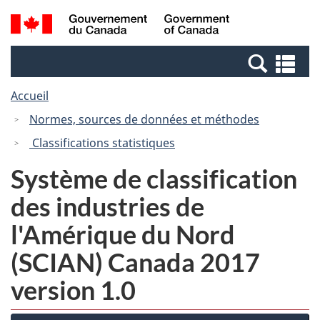
Passer
Passer
Recherche
/
au
à
et
Government
contenu
la
menus
of
Re
principal
version
Canada
et
HTML
Accueil
me
simplifiée
Normes, sources de données et méthodes
Classifications statistiques
Système de classification
des industries de
l'Amérique du Nord
(SCIAN) Canada 2017
version 1.0