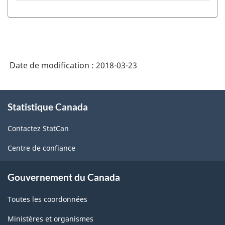
l'Amérique
du
Nord
(SCIAN)
Date de modification :
2018-03-23
Canada
À
2017
Statistique Canada
propos
version
de
1.0
Contactez StatCan
ce
site
-
Centre de confiance
Structure
Gouvernement du Canada
de
la
Toutes les coordonnées
classification
Ministères et organismes