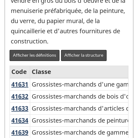
vendre en gros du bois d'oeuvre et de la
menuiserie préfabriquée, de la peinture,
du verre, du papier mural, de la
quincaillerie et d'autres fournitures de
construction.
Afficher les définitions
Afficher la structure
Code
Classe
41631
Grossistes-marchands d'une gamme 
Grossistes-marchands d'une gamme g
Système
de
41632
Grossistes-marchands de bois d'oeu
Grossistes-marchands de bois d'oeuv
classification
41633
Grossistes-marchands d'articles de 
Grossistes-marchands d'articles de qu
des
41634
Grossistes-marchands de peintures, 
Grossistes-marchands de peintures, de
industries
41639
Grossistes-marchands de gammes sp
Grossistes-marchands de gammes spéc
de