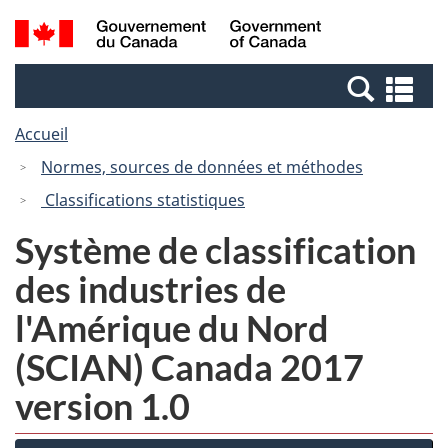
Passer
Passer
Recherche
/
au
à
et
Government
contenu
la
menus
of
Re
principal
version
Canada
et
HTML
Accueil
me
simplifiée
Normes, sources de données et méthodes
Classifications statistiques
Système de classification
des industries de
l'Amérique du Nord
(SCIAN) Canada 2017
version 1.0