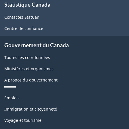
Statistique Canada
propos
de
Contactez StatCan
ce
site
Centre de confiance
Gouvernement du Canada
Toutes les coordonnées
Ministères et organismes
À propos du gouvernement
Thèmes
Emplois
et
sujets
Immigration et citoyenneté
Voyage et tourisme