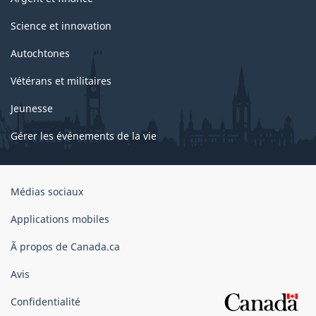
Science et innovation
Autochtones
Vétérans et militaires
Jeunesse
Gérer les événements de la vie
Organisation
Médias sociaux
du
gouvernement
Applications mobiles
du
Ã propos de Canada.ca
Canada
Avis
Confidentialité