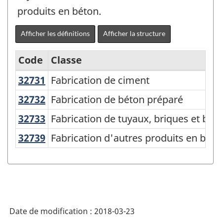
produits en béton.
Afficher les définitions
Afficher la structure
Code
Classe
32731
Fabrication de ciment
Fabrication de ciment
Système
de
32732
Fabrication de béton préparé
Fabrication de béton préparé
classification
32733
Fabrication de tuyaux, briques et b
Fabrication de tuyaux, briques et blo
des
32739
Fabrication d'autres produits en b
Fabrication d'autres produits en bét
industries
de
l'Amérique
du
Nord
Date de modification :
2018-03-23