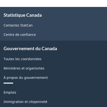
(SCIAN)
À
Canada
Statistique Canada
propos
2017
de
Contactez StatCan
ce
version
site
1.0
Centre de confiance
-
Gouvernement du Canada
Structure
de
Toutes les coordonnées
la
Ministères et organismes
classification
À propos du gouvernement
Thèmes
Emplois
et
sujets
Immigration et citoyenneté