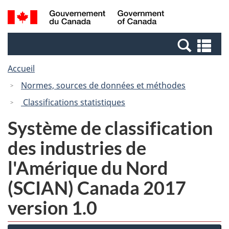
Passer
Passer
Recherche
/
au
à
et
Government
contenu
la
menus
of
Re
principal
version
Canada
et
HTML
Accueil
me
simplifiée
Normes, sources de données et méthodes
Classifications statistiques
Système de classification
des industries de
l'Amérique du Nord
(SCIAN) Canada 2017
version 1.0