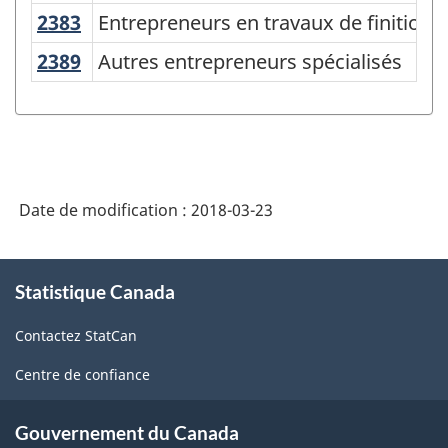
classification
2383
Entrepreneurs en travaux de finitio
Entrepreneurs en travaux de finition 
des
2389
Autres entrepreneurs spécialisés
Autres entrepreneurs spécialisés
industries
de
l'Amérique
du
Nord
Date de modification :
2018-03-23
(SCIAN)
À
Canada
Statistique Canada
propos
2017
de
Contactez StatCan
ce
version
site
1.0
Centre de confiance
-
Gouvernement du Canada
Structure