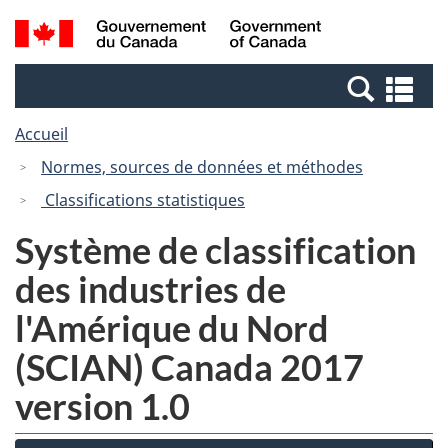
Passer
Passer
Recherche
/
au
à
et
Government
contenu
la
menus
of
Re
principal
version
Canada
et
HTML
Accueil
me
simplifiée
Normes, sources de données et méthodes
Classifications statistiques
Système de classification
des industries de
l'Amérique du Nord
(SCIAN) Canada 2017
version 1.0