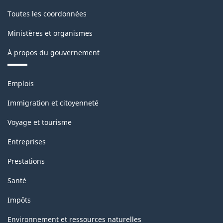
de
Toutes les coordonnées
la
Ministères et organismes
classification
À propos du gouvernement
Thèmes
Emplois
et
sujets
Immigration et citoyenneté
Voyage et tourisme
Entreprises
Prestations
Santé
Impôts
Environnement et ressources naturelles