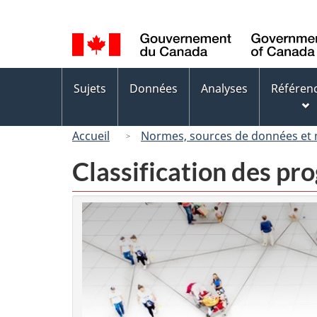
Sélection
de
la
langue
Menus
Sujets
Données
Analyses
Référen
des
sujets
Accueil
Normes, sources de données et
Classification des p