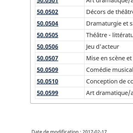
50.0501
Art
Art dramatique/a
Classification
dramatique/arts
des
50.0502
Décors
Décors de théâtr
de
de
programmes
50.0504
Dramaturgie
Dramaturgie et s
la
théâtre/techniques
d'enseignement
et
scène/théâtre
50.0505
Théâtre
Théâtre - littérat
de
scénarisation
(CPE)
(général)
-
la
50.0506
Jeu
Jeu d'acteur
Canada
littérature,
scène
d'acteur
50.0507
Mise
Mise en scène et
2016
histoire
en
et
-
50.0509
Comédie
Comédie musica
scène
critique
musicale
Structure
50.0510
Conception
Conception de c
et
de
de
production
50.0599
Art
Art dramatique/a
costumes
la
théâtrale
dramatique/arts
classification
de
la
scène/théâtre
Date de modification :
2017-02-17