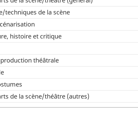
rts de la scène/théâtre (général)
e/techniques de la scène
cénarisation
ure, histoire et critique
 production théâtrale
le
ostumes
rts de la scène/théâtre (autres)