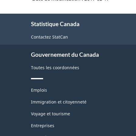
(autres)
À
Statistique Canada
propos
de
Contactez StatCan
ce
site
Gouvernement du Canada
Toutes les coordonnées
Thèmes
Emplois
et
sujets
Immigration et citoyenneté
Voyage et tourisme
Entreprises