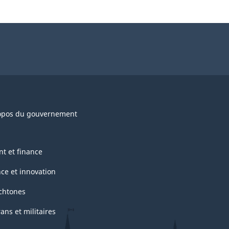
opos du gouvernement
nt et finance
nce et innovation
chtones
ans et militaires