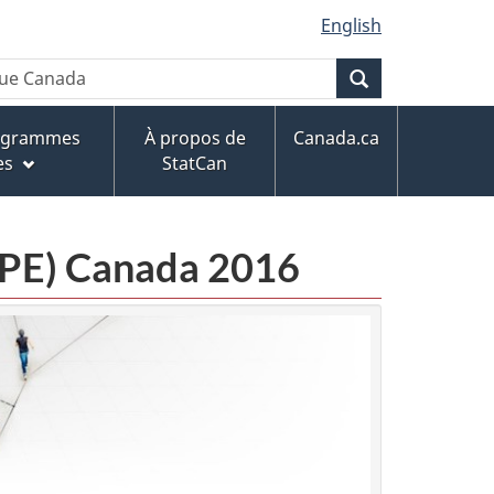
English
Recherche
rogrammes
À propos de
Canada.ca
es
StatCan
CPE) Canada 2016