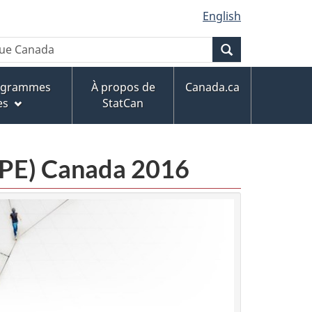
English
Recherche
rogrammes
À propos de
Canada.ca
es
StatCan
CPE) Canada 2016