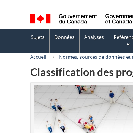
Sélection
de
la
langue
Menus
Sujets
Données
Analyses
Référen
des
sujets
Accueil
Normes, sources de données et
Classification des p