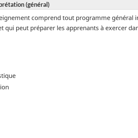
prétation (général)
ignement comprend tout programme général indi
n, et qui peut préparer les apprenants à exercer d
stique
tion