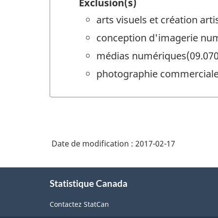
Exclusion(s)
arts visuels et création art
conception d'imagerie nu
médias numériques(09.070
photographie commerciale
Date de modification :
2017-02-17
À
Statistique Canada
propos
de
Contactez StatCan
ce