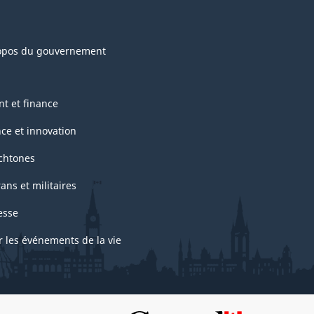
opos du gouvernement
nt et finance
nce et innovation
chtones
ans et militaires
esse
r les événements de la vie