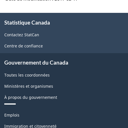
2016
-
À
Structure
Statistique Canada
propos
de
de
Contactez StatCan
ce
la
site
Centre de confiance
classification
Gouvernement du Canada
Toutes les coordonnées
Ministères et organismes
À propos du gouvernement
Thèmes
Emplois
et
sujets
Immigration et citoyenneté