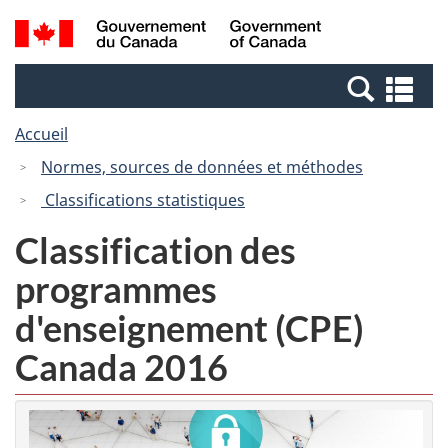
Passer
Passer
Recherche
/
au
à
et
Government
contenu
la
menus
of
Re
principal
version
Canada
et
HTML
Accueil
me
simplifiée
Normes, sources de données et méthodes
Classifications statistiques
Classification des
programmes
d'enseignement (CPE)
Canada 2016