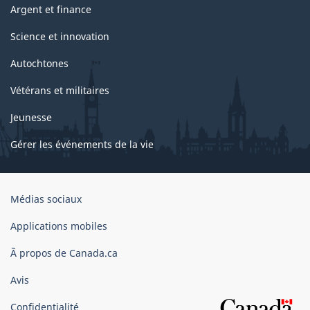
Argent et finance
Science et innovation
Autochtones
Vétérans et militaires
Jeunesse
Gérer les événements de la vie
Organisation
Médias sociaux
du
gouvernement
Applications mobiles
du
Ã propos de Canada.ca
Canada
Avis
Confidentialité