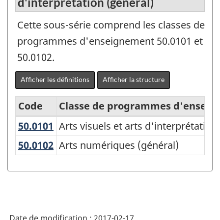
d'interprétation (général)
Cette sous-série comprend les classes de
programmes d'enseignement 50.0101 et
50.0102.
Afficher les définitions
Afficher la structure
Code
Classe de programmes d'ensei
50.0101
Arts visuels et arts d'interprétati
Arts visuels et arts d'interprétation
Classification
des
50.0102
Arts numériques (général)
Arts numériques (général)
programmes
d'enseignement
(CPE)
Canada
Date de modification :
2017-02-17