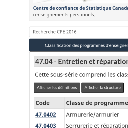
Centre de confiance de Statistique Canad
renseignements personnels.
Classification des programmes d'enseign
47.04 - Entretien et réparati
Cette sous-série comprend les cla
Afficher les définitions
Afficher la structure
Code
Classe de programme
47.0402
Armurerie/armurier
Armurerie/armurier
Classification
des
47.0403
Serrurerie
Serrurerie et réparation