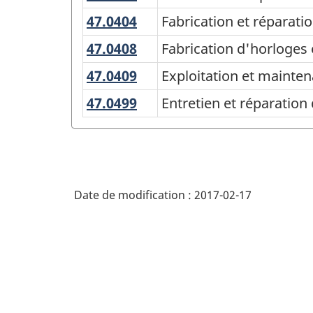
et
programmes
47.0404
Fabrication
Fabrication et réparat
réparation
d'enseignement
et
47.0408
Fabrication
Fabrication d'horloges 
de
réparation
(CPE)
d'horloges
coffres-
47.0409
Exploitation
Exploitation et mainte
d'instruments
Canada
et
forts
et
de
47.0499
Entretien
Entretien et réparation
2016
de
maintenance
musique
et
bijoux
-
de
réparation
Structure
pièces
de
et
de
systèmes
d'entreposage
Date de modification :
2017-02-17
la
de
-
précision
classification
technologue/technicien
-
technologue/technicien
(autres)