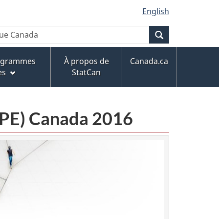
English
Recherche
rogrammes
À propos de
Canada.ca
es
StatCan
CPE) Canada 2016