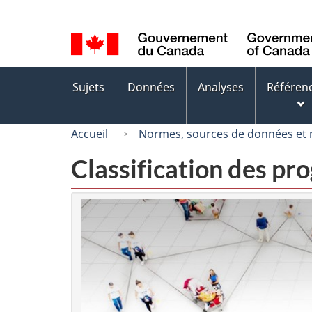
Sélection
de
la
langue
Menus
Sujets
Données
Analyses
Référen
des
sujets
Accueil
Normes, sources de données et
Classification des p