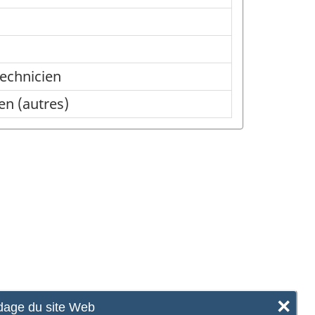
technicien
en (autres)
×
age du site Web