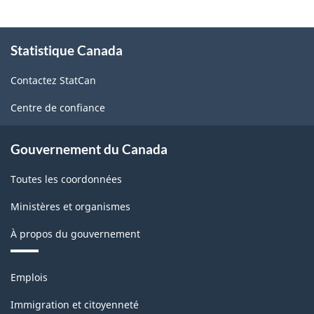
À
Statistique Canada
propos
de
Contactez StatCan
ce
site
Centre de confiance
Gouvernement du Canada
Toutes les coordonnées
Ministères et organismes
À propos du gouvernement
Thèmes
Emplois
et
sujets
Immigration et citoyenneté