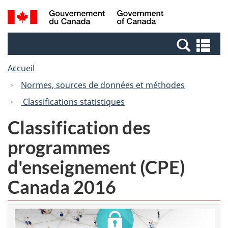
Passer
Passer
Recherche
/
au
à
et
Government
contenu
la
menus
of
Re
principal
version
Canada
et
HTML
Accueil
me
simplifiée
Normes, sources de données et méthodes
Classifications statistiques
Classification des
programmes
d'enseignement (CPE)
Canada 2016