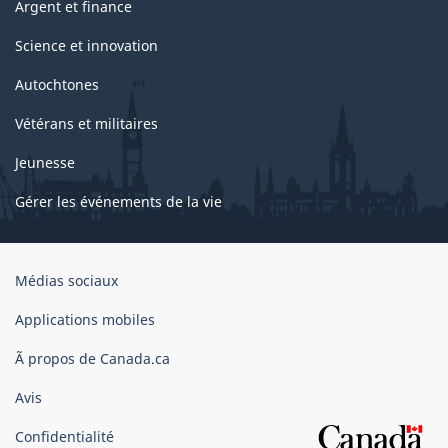
Argent et finance
Science et innovation
Autochtones
Vétérans et militaires
Jeunesse
Gérer les événements de la vie
Organisation
Médias sociaux
du
gouvernement
Applications mobiles
du
Ã propos de Canada.ca
Canada
Avis
Confidentialité