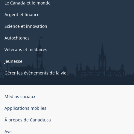
Le Canada et le monde
Argent et finance
Science et innovation
Autochtones
Vétérans et militaires
Jeunesse
Gérer les événements de la vie
Organisation
Médias sociaux
du
gouvernement
Applications mobiles
du
Ã propos de Canada.ca
Canada
Avis