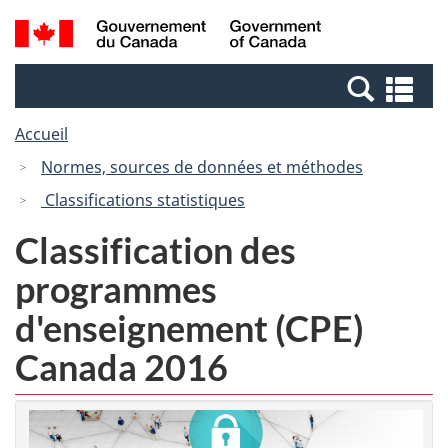
Passer
Passer
Recherche
/
au
à
et
Government
contenu
la
menus
of
Re
principal
version
Canada
et
HTML
Accueil
me
simplifiée
Normes, sources de données et méthodes
Classifications statistiques
Classification des
programmes
d'enseignement (CPE)
Canada 2016