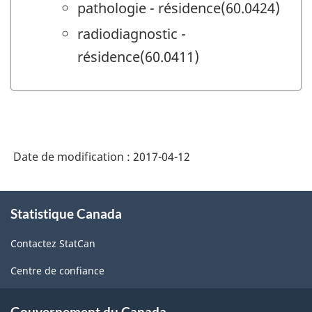
pathologie - résidence(60.0424)
radiodiagnostic -
résidence(60.0411)
Date de modification :
2017-04-12
À
Statistique Canada
propos
de
Contactez StatCan
ce
site
Centre de confiance
Gouvernement du Canada