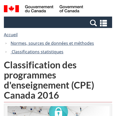
Passer
Passer
Recherche
/
au
à
et
Government
contenu
la
menus
of
Re
principal
version
Canada
et
HTML
Accueil
me
simplifiée
Normes, sources de données et méthodes
Classifications statistiques
Classification des
programmes
d'enseignement (CPE)
Canada 2016