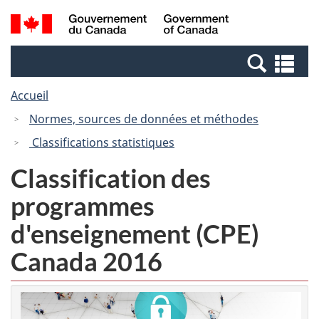
Passer
Passer
Recherche
/
au
à
et
Government
contenu
la
menus
of
Re
principal
version
Canada
et
HTML
Accueil
me
simplifiée
Normes, sources de données et méthodes
Classifications statistiques
Classification des
programmes
d'enseignement (CPE)
Canada 2016