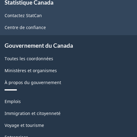
Statistique Canada
propos
de
Contactez StatCan
ce
site
Centre de confiance
Gouvernement du Canada
Toutes les coordonnées
Ministères et organismes
À propos du gouvernement
Thèmes
Emplois
et
sujets
Immigration et citoyenneté
Voyage et tourisme