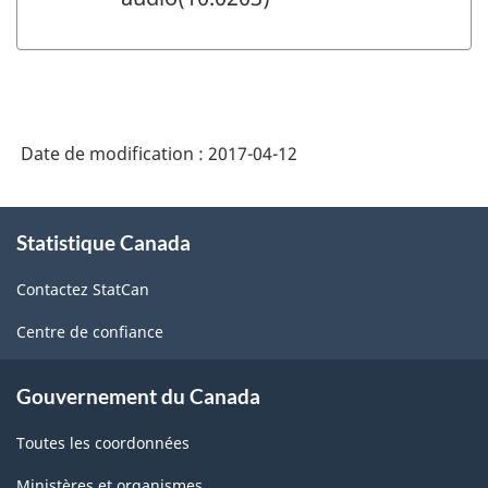
Date de modification :
2017-04-12
À
Statistique Canada
propos
de
Contactez StatCan
ce
site
Centre de confiance
Gouvernement du Canada
Toutes les coordonnées
Ministères et organismes