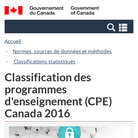
Passer
Passer
Recherche
/
au
à
et
Government
contenu
la
menus
of
Re
principal
version
Canada
et
HTML
Accueil
me
simplifiée
Normes, sources de données et méthodes
Classifications statistiques
Classification des
programmes
d'enseignement (CPE)
Canada 2016