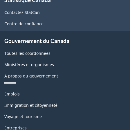
propos
de
Contactez StatCan
ce
site
Centre de confiance
Gouvernement du Canada
Toutes les coordonnées
Ministères et organismes
À propos du gouvernement
Thèmes
Emplois
et
sujets
Immigration et citoyenneté
Voyage et tourisme
Entreprises