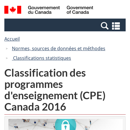
Passer
Passer
Recherche
/
au
à
et
Government
contenu
la
menus
of
Re
principal
version
Canada
et
HTML
Accueil
me
simplifiée
Normes, sources de données et méthodes
Classifications statistiques
Classification des
programmes
d'enseignement (CPE)
Canada 2016