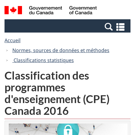
Passer
Passer
Recherche
/
au
à
et
Government
contenu
la
menus
of
Re
principal
version
Canada
et
HTML
Accueil
me
simplifiée
Normes, sources de données et méthodes
Classifications statistiques
Classification des
programmes
d'enseignement (CPE)
Canada 2016