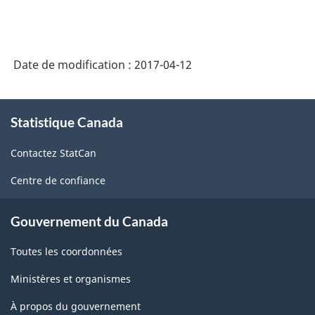
Date de modification :
2017-04-12
À
Statistique Canada
propos
de
Contactez StatCan
ce
site
Centre de confiance
Gouvernement du Canada
Toutes les coordonnées
Ministères et organismes
À propos du gouvernement