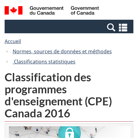
Passer
Passer
Recherche
/
au
à
et
Government
contenu
la
menus
of
Re
principal
version
Canada
et
HTML
Accueil
me
simplifiée
Normes, sources de données et méthodes
Classifications statistiques
Classification des
programmes
d'enseignement (CPE)
Canada 2016