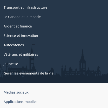
Transport et infrastructure
Le Canada et le monde
Argent et finance
Science et innovation
Autochtones
Vétérans et militaires
Jeunesse
Gérer les événements de la vie
Organisation
Médias sociaux
du
gouvernement
Applications mobiles
du