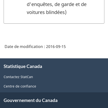
d'enquêtes, de garde et de
voitures blindées)
Date de modification :
2016-09-15
À
Statistique Canada
propos
de
Contactez StatCan
ce
site
Centre de confiance
Gouvernement du Canada