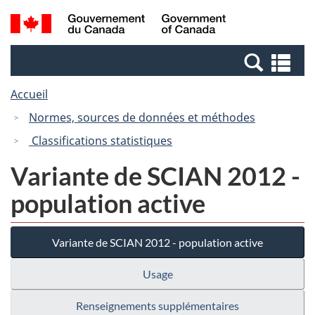
Passer
Passer
Recherche
/
au
à
et
Government
contenu
la
menus
of
Re
principal
version
Canada
et
HTML
Accueil
me
simplifiée
Normes, sources de données et méthodes
Classifications statistiques
Variante de SCIAN 2012 -
population active
Variante de SCIAN 2012 - population active
Usage
Renseignements supplémentaires