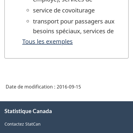
service de covoiturage
transport pour passagers aux
besoins spéciaux, services de
Tous les exemples
Date de modification :
2016-09-15
À
Statistique Canada
propos
de
Contactez StatCan
ce