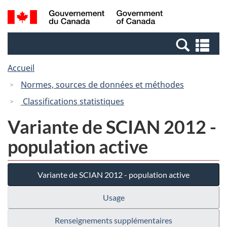
Passer
Passer
Recherche
/
au
à
et
Government
contenu
la
menus
of
Re
principal
version
Canada
et
HTML
Accueil
me
simplifiée
Normes, sources de données et méthodes
Classifications statistiques
Variante de SCIAN 2012 -
population active
Variante de SCIAN 2012 - population active
Usage
Renseignements supplémentaires