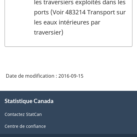
les traversiers exploités dans les
ports (Voir 483214 Transport sur
les eaux intérieures par
traversier)
Date de modification :
2016-09-15
À
Statistique Canada
propos
de
Contactez StatCan
ce
site
Centre de confiance