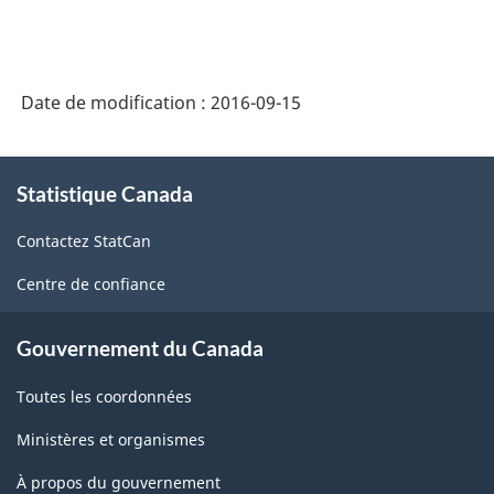
SCIAN
2012
-
Date de modification :
2016-09-15
population
active
À
Statistique Canada
propos
-
de
Structure
Contactez StatCan
ce
de
site
Centre de confiance
la
classification
Gouvernement du Canada
Toutes les coordonnées
Ministères et organismes
À propos du gouvernement