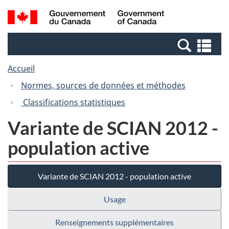
Passer
Passer
Recherche
/
au
à
et
Government
contenu
la
menus
of
Re
principal
version
Canada
et
HTML
Accueil
me
simplifiée
Normes, sources de données et méthodes
Classifications statistiques
Variante de SCIAN 2012 -
population active
Variante de SCIAN 2012 - population active
Usage
Renseignements supplémentaires