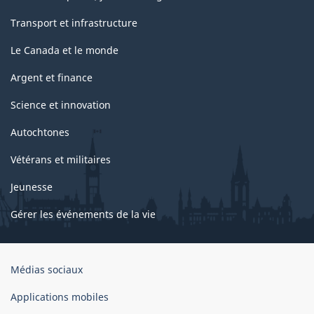
Transport et infrastructure
Le Canada et le monde
Argent et finance
Science et innovation
Autochtones
Vétérans et militaires
Jeunesse
Gérer les événements de la vie
Organisation
Médias sociaux
du
gouvernement
Applications mobiles
du