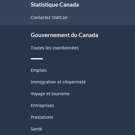
active
Statistique Canada
propos
-
de
Contactez StatCan
ce
Structure
site
de
Gouvernement du Canada
la
Toutes les coordonnées
classification
Thèmes
Emplois
et
sujets
Immigration et citoyenneté
Voyage et tourisme
Entreprises
Prestations
Santé