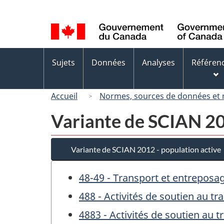
Sélection
de
la
langue
Menus
Sujets
Données
Analyses
Référen
des
sujets
Accueil
Normes, sources de données et
Variante de SCIAN 20
Variante de SCIAN 2012 - population active
48-49 - Transport et entreposa
488 - Activités de soutien au tr
4883 - Activités de soutien au 