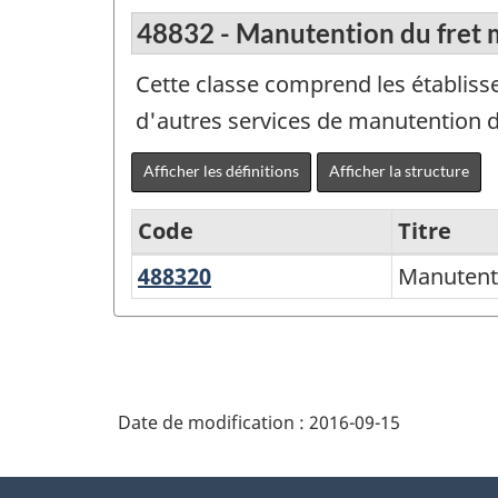
48832 - Manutention du fret 
Cette classe comprend les établisse
d'autres services de manutention d
Afficher les définitions
Afficher la structure
Code
Titre
488320
Manutention
Manutenti
Variante
du
de
fret
SCIAN
maritime
2012
Date de modification :
2016-09-15
-
population
À