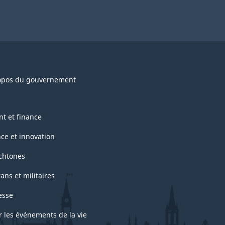
opos du gouvernement
nt et finance
nce et innovation
chtones
ans et militaires
esse
r les événements de la vie