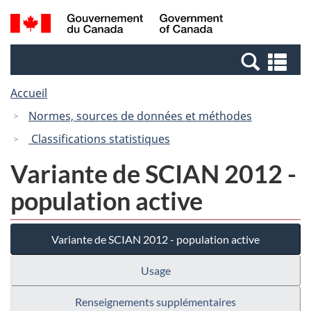
Passer
Passer
Recherche
/
au
à
et
Government
contenu
la
menus
of
Re
principal
version
Canada
et
HTML
Accueil
me
simplifiée
Normes, sources de données et méthodes
Classifications statistiques
Variante de SCIAN 2012 -
population active
Variante de SCIAN 2012 - population active
Usage
Renseignements supplémentaires