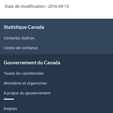
Structure
Date de modification :
2016-09-15
de
À
la
Statistique Canada
propos
classification
de
Contactez StatCan
ce
site
Centre de confiance
Gouvernement du Canada
Toutes les coordonnées
Ministères et organismes
À propos du gouvernement
Thèmes
Emplois
et