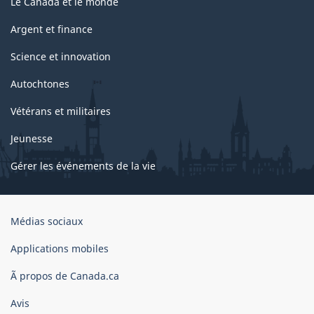
Le Canada et le monde
Argent et finance
Science et innovation
Autochtones
Vétérans et militaires
Jeunesse
Gérer les événements de la vie
Organisation
Médias sociaux
du
gouvernement
Applications mobiles
du
Ã propos de Canada.ca
Canada
Avis