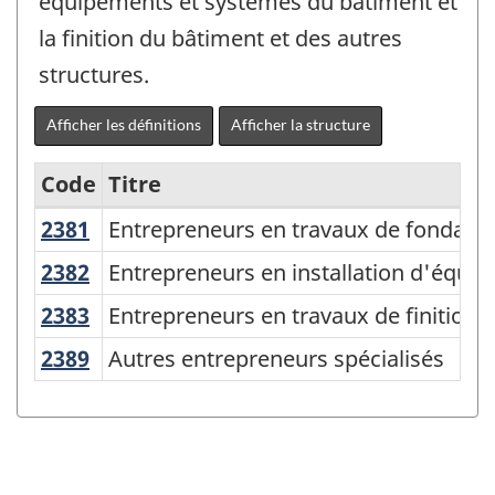
équipements et systèmes du bâtiment et
la finition du bâtiment et des autres
structures.
Afficher les définitions
Afficher la structure
Code
Titre
2381
Entrepreneurs en travaux de fondati
Entrepreneurs en travaux de fondation
Variante
de
2382
Entrepreneurs en installation d'éq
Entrepreneurs en installation d'équi
SCIAN
2383
Entrepreneurs en travaux de finitio
Entrepreneurs en travaux de finition 
2012
2389
Autres entrepreneurs spécialisés
Autres entrepreneurs spécialisés
-
population
active
-