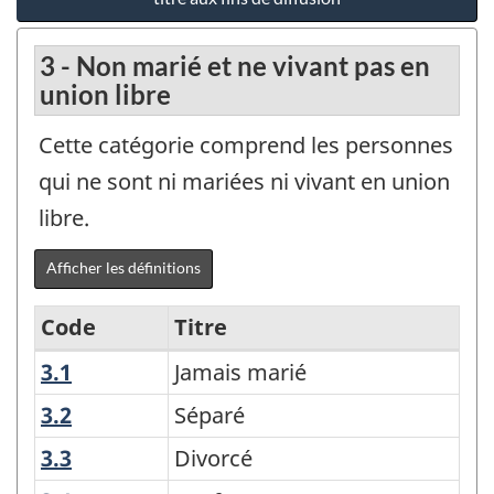
3 - Non marié et ne vivant pas en
union libre
Cette catégorie comprend les personnes
qui ne sont ni mariées ni vivant en union
libre.
Afficher les définitions
Code
Titre
3.1
Jamais marié
Jamais marié
Classification
de
3.2
Séparé
Séparé
l'état
3.3
Divorcé
Divorcé
matrimonial