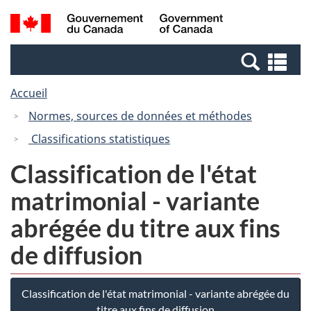
Passer
Passer
Recherche
/
au
à
et
Government
contenu
la
menus
of
Re
principal
version
Canada
et
HTML
Accueil
me
simplifiée
Normes, sources de données et méthodes
Classifications statistiques
Classification de l'état
matrimonial - variante
abrégée du titre aux fins
de diffusion
Classification de l'état matrimonial - variante abrégée du
titre aux fins de diffusion