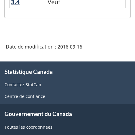
3.4
Veuf
Veuf
-
variante
abrégée
du
titre
Date de modification :
2016-09-16
aux
À
fins
Statistique Canada
propos
de
de
Contactez StatCan
ce
diffusion
site
-
Centre de confiance
Structure
Gouvernement du Canada
de
la
Toutes les coordonnées