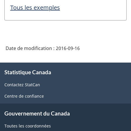
Tous les exemples
Date de modification :
2016-09-16
À
Statistique Canada
propos
de
Contactez StatCan
ce
site
Centre de confiance
Gouvernement du Canada
Toutes les coordonnées