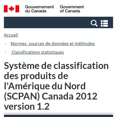
Passer
Passer
Recherche
/
au
à
et
Government
contenu
la
menus
of
Re
principal
version
Canada
et
HTML
Accueil
me
simplifiée
Normes, sources de données et méthodes
Classifications statistiques
Système de classification
des produits de
l'Amérique du Nord
(SCPAN) Canada 2012
version 1.2