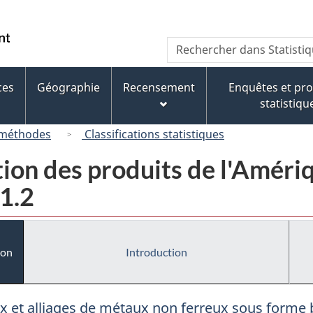
Passer
Passer
Passer
au
à
à
/
Recherche
Rechercher
contenu
« À
la
Government
dans
principal
propos
version
of
Statistique
de
HTML
ces
Géographie
Recensement
Enquêtes et p
Canada
Canada
ce
simplifiée
statistiqu
site »
 méthodes
Classifications statistiques
tion des produits de l'Amér
1.2
ion
Introduction
x et alliages de métaux non ferreux sous forme 