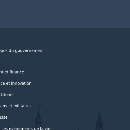
opos du gouvernement
nt et finance
nce et innovation
chtones
ans et militaires
esse
r les événements de la vie