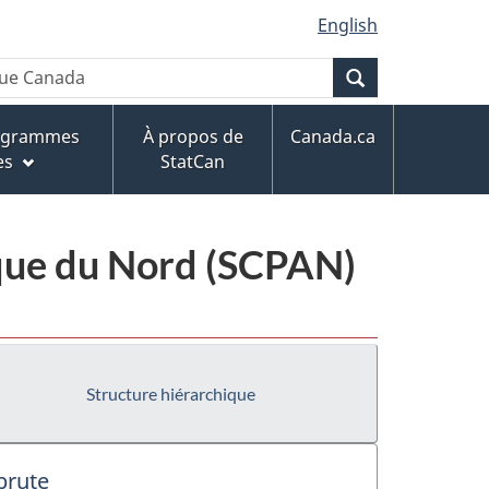
English
Recherche
rogrammes
À propos de
Canada.ca
es
StatCan
ique du Nord (SCPAN)
Structure hiérarchique
brute