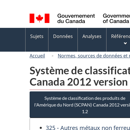
Sélection
de
la
langue
Menus
Sujets
Données
Analyses
Référen
des
sujets
Accueil
Normes, sources de données et
Système de classifica
Canada 2012 version 
Système de classification des produits de
l'Amérique du Nord (SCPAN) Canada 2012 vers
1.2
325 - Autres métaux non ferreu