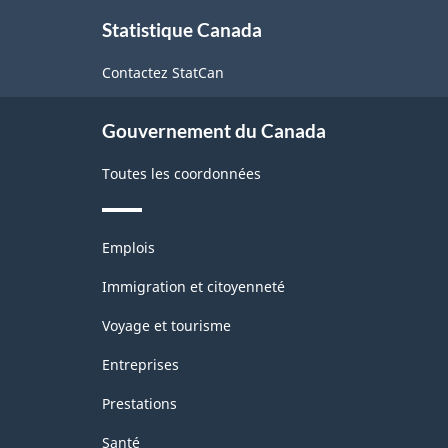
À
brute
l'Amérique
Statistique Canada
propos
du
de
Contactez StatCan
ce
Nord
site
(SCPAN)
Gouvernement du Canada
Canada
Toutes les coordonnées
2012
version
Thèmes
1.2
Emplois
et
-
sujets
Immigration et citoyenneté
Structure
Voyage et tourisme
de
Entreprises
la
Prestations
classification
Santé