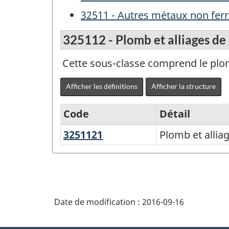
32511 - Autres métaux non ferr
325112 - Plomb et alliages de
Cette sous-classe comprend le plom
Afficher les définitions
Afficher la structure
Code
Détail
3251121
Plomb
Plomb et allia
Système
et
de
alliages
classification
de
des
plomb
Date de modification :
2016-09-16
produits
sous
de
forme