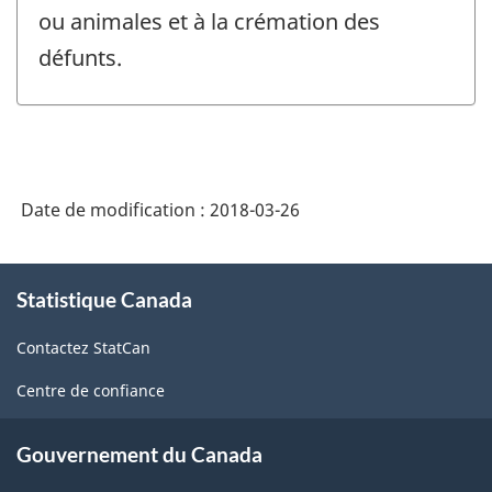
ou animales et à la crémation des
défunts.
Date de modification :
2018-03-26
À
Statistique Canada
propos
de
Contactez StatCan
ce
site
Centre de confiance
Gouvernement du Canada