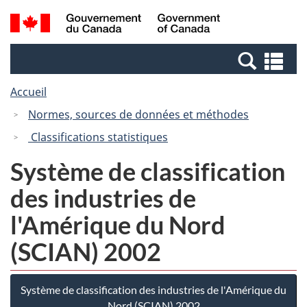
Passer
Passer
Recherche
/
au
à
et
Government
contenu
la
menus
of
Re
principal
version
Canada
et
HTML
Accueil
me
simplifiée
Normes, sources de données et méthodes
Classifications statistiques
Système de classification
des industries de
l'Amérique du Nord
(SCIAN) 2002
Système de classification des industries de l'Amérique du
Nord (SCIAN) 2002