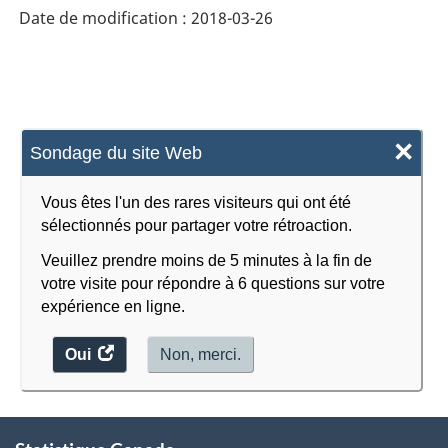
industries
Date de modification :
2018-03-26
de
l'Amérique
du
Nord
×
Sondage du site Web
(SCIAN)
2002
Vous êtes l'un des rares visiteurs qui ont été
sélectionnés pour partager votre rétroaction.
-
Veuillez prendre moins de 5 minutes à la fin de
Structure
votre visite pour répondre à 6 questions sur votre
de
expérience en ligne.
la
Oui
accéder
Non, merci.
classification
au
sondage.
À