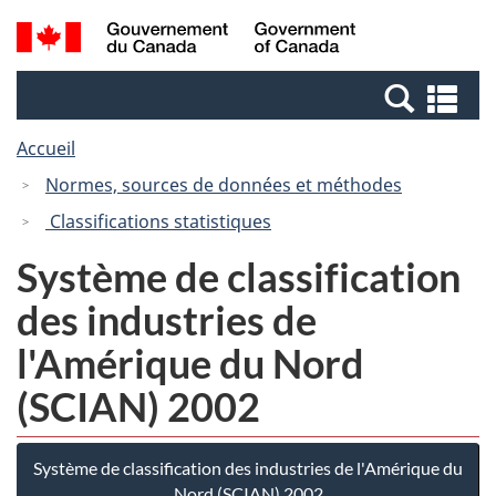
Passer
Passer
Passer
Recherche
/
au
au
à
et
Government
Gestionnaire
contenu
la
menus
of
Re
des
principal
version
Canada
et
Invitations
HTML
Accueil
me
simplifiée
Normes, sources de données et méthodes
Classifications statistiques
Système de classification
des industries de
l'Amérique du Nord
(SCIAN) 2002
Système de classification des industries de l'Amérique du
Nord (SCIAN) 2002