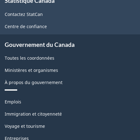
Statistique Canada
propos
de
Contactez StatCan
ce
site
Centre de confiance
Gouvernement du Canada
Toutes les coordonnées
Ministères et organismes
À propos du gouvernement
Thèmes
Emplois
et
sujets
Immigration et citoyenneté
Voyage et tourisme
Entreprises