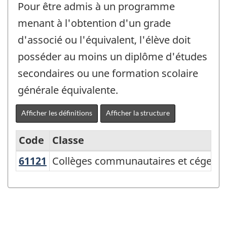
Pour être admis à un programme
menant à l'obtention d'un grade
d'associé ou l'équivalent, l'élève doit
posséder au moins un diplôme d'études
secondaires ou une formation scolaire
générale équivalente.
Afficher les définitions
Afficher la structure
Code
Classe
61121
Collèges communautaires et cégep
Collèges communautaires et cégeps
Système
de
classification
des