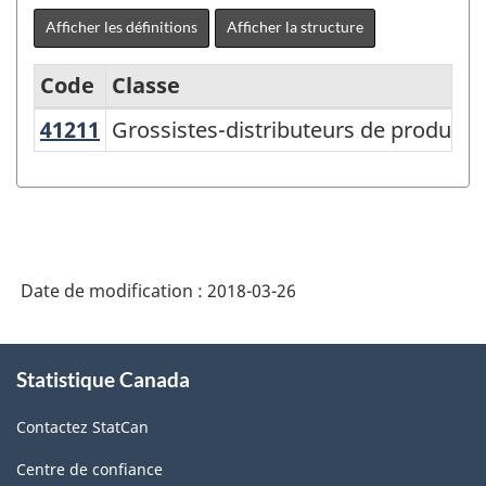
Afficher les définitions
Afficher la structure
Code
Classe
41211
Grossistes-distributeurs de produits
Grossistes-distributeurs de produits 
Système
de
classification
des
industries
Date de modification :
2018-03-26
de
l'Amérique
À
Statistique Canada
propos
du
de
Nord
Contactez StatCan
ce
(SCIAN)
site
Centre de confiance