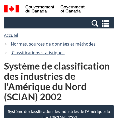
Passer
Passer
Recherche
/
au
à
et
Government
contenu
la
menus
of
Re
principal
version
Canada
et
HTML
Accueil
me
simplifiée
Normes, sources de données et méthodes
Classifications statistiques
Système de classification
des industries de
l'Amérique du Nord
(SCIAN) 2002
Système de classification des industries de l'Amérique du
Nord (SCIAN) 2002