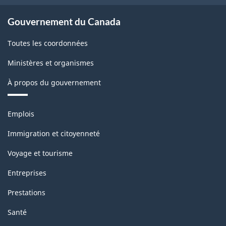
2002
-
Gouvernement du Canada
Structure
Toutes les coordonnées
de
Ministères et organismes
la
À propos du gouvernement
classification
Thèmes
Emplois
et
sujets
Immigration et citoyenneté
Voyage et tourisme
Entreprises
Prestations
Santé