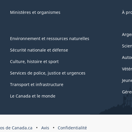
Ministères et organismes
À pr
Arge
Environnement et ressources naturelles
Scie
Sécurité nationale et défense
Auto
Culture, histoire et sport
Vétér
Services de police, justice et urgences
Jeun
Transport et infrastructure
Gére
Le Canada et le monde
pos de Canada.ca
Avis
Confidentialité