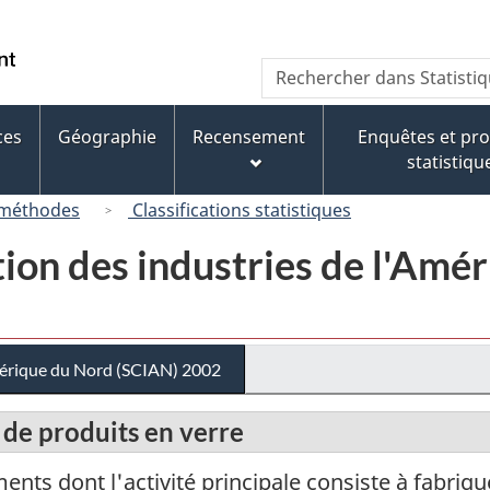
Passer
Passer
Passer
au
à
à
/
Recherche
Rechercher
contenu
« À
la
Government
dans
principal
propos
version
of
Statistique
de
HTML
ces
Géographie
Recensement
Enquêtes et p
Canada
Canada
ce
simplifiée
statistiqu
site »
 méthodes
Classifications statistiques
tion des industries de l'Am
Amérique du Nord (SCIAN) 2002
 de produits en verre
ts dont l'activité principale consiste à fabrique