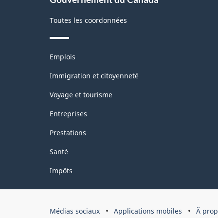
2002
Toutes les coordonnées
-
Structure
Thèmes
de
Emplois
et
la
sujets
Immigration et citoyenneté
classification
Voyage et tourisme
Entreprises
Prestations
Santé
Impôts
Organisation
Médias sociaux
Applications mobiles
Ã pro