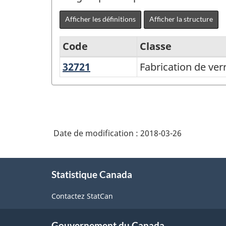
Afficher les définitions
Afficher la structure
Code
Classe
32721
Fabrication
Fabrication de ver
Système
de
de
verre
classification
et
des
de
Date de modification :
2018-03-26
industries
produits
de
en
À
verre
l'Amérique
Statistique Canada
propos
du
de
Contactez StatCan
ce
Nord
site
(SCIAN)
Gouvernement du Canada