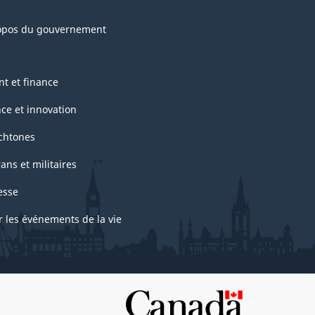
opos du gouvernement
nt et finance
nce et innovation
chtones
ans et militaires
esse
r les événements de la vie