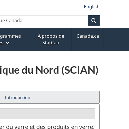
English
Recherche
rogrammes
À propos de
Canada.ca
es
StatCan
érique du Nord (SCIAN)
Introduction
r du verre et des produits en verre.