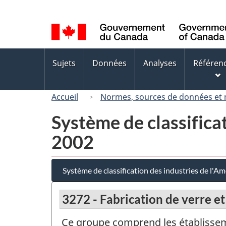
Sélection
de
la
langue
Menus
Sujets
Données
Analyses
Référen
des
sujets
Accueil
Normes, sources de données et
Système de classifica
2002
Système de classification des industries de l'
3272 - Fabrication de verre et
Ce groupe comprend les établissemen