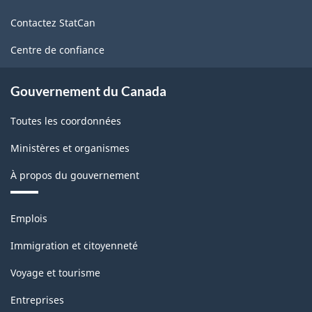
de
Contactez StatCan
ce
site
Centre de confiance
Gouvernement du Canada
Toutes les coordonnées
Ministères et organismes
À propos du gouvernement
Thèmes
Emplois
et
sujets
Immigration et citoyenneté
Voyage et tourisme
Entreprises