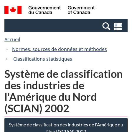
Passer
Passer
Recherche
/
au
à
et
Government
contenu
la
menus
of
Re
principal
version
Canada
et
HTML
Accueil
me
simplifiée
Normes, sources de données et méthodes
Classifications statistiques
Système de classification
des industries de
l'Amérique du Nord
(SCIAN) 2002
Système de classification des industries de l'Amérique du
Nord (SCIAN) 2002