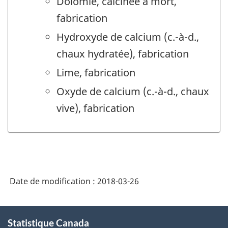
Dolomie, calcinée à mort,
fabrication
Hydroxyde de calcium (c.-à-d.,
chaux hydratée), fabrication
Lime, fabrication
Oxyde de calcium (c.-à-d., chaux
vive), fabrication
Date de modification :
2018-03-26
À
Statistique Canada
propos