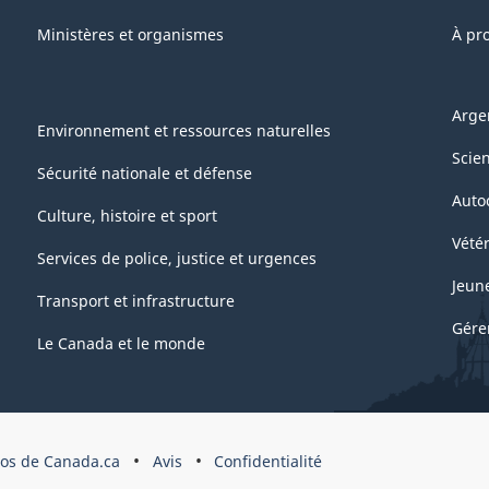
Ministères et organismes
À pr
Arge
Environnement et ressources naturelles
Scie
Sécurité nationale et défense
Auto
Culture, histoire et sport
Vétér
Services de police, justice et urgences
Jeun
Transport et infrastructure
Gére
Le Canada et le monde
pos de Canada.ca
Avis
Confidentialité