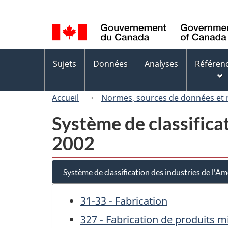
Sélection
de
la
langue
Menus
Sujets
Données
Analyses
Référen
des
sujets
Accueil
Normes, sources de données et
Système de classifica
2002
Système de classification des industries de l'
31-33 - Fabrication
327 - Fabrication de produits 