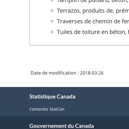
Terrazzo, produits de, prém
Traverses de chemin de fer
Tuiles de toiture en béton, 
Date de modification :
2018-03-26
À
Statistique Canada
propos
de
Contactez StatCan
ce
site
Gouvernement du Canada