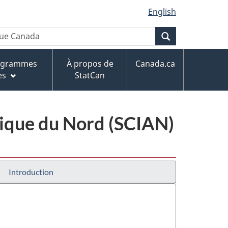
English
Recherche
rogrammes
À propos de
Canada.ca
es
StatCan
érique du Nord (SCIAN)
Introduction