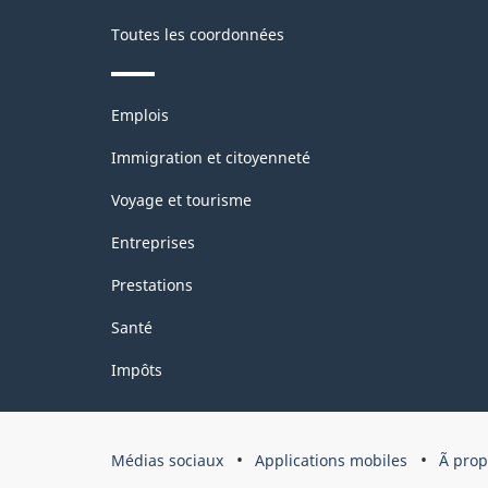
Toutes les coordonnées
Thèmes
Emplois
et
sujets
Immigration et citoyenneté
Voyage et tourisme
Entreprises
Prestations
Santé
Impôts
Organisation
Médias sociaux
Applications mobiles
Ã pro
du