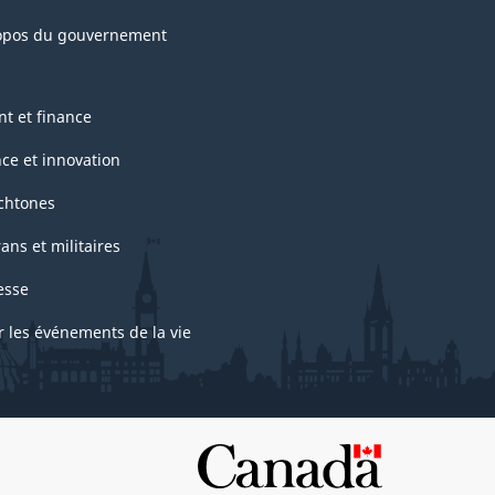
opos du gouvernement
nt et finance
nce et innovation
chtones
ans et militaires
esse
r les événements de la vie