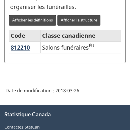
organiser les funérailles.
Afficher les définitions
Afficher la structure
Code
Classe canadienne
ÉU
812210
Salons funéraires
Salons funéraires
Système
de
classification
des
industries
Date de modification :
2018-03-26
de
l'Amérique
À
Statistique Canada
propos
du
de
Nord
Contactez StatCan
ce