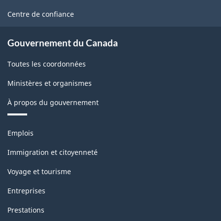
(SCIAN)
site
Centre de confiance
2002
-
Gouvernement du Canada
Structure
Toutes les coordonnées
de
Ministères et organismes
la
À propos du gouvernement
classification
Thèmes
Emplois
et
sujets
Immigration et citoyenneté
Voyage et tourisme
Entreprises
Prestations