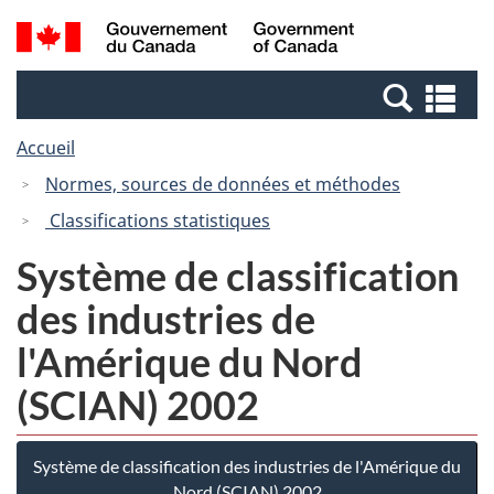
Passer
Passer
Recherche
/
au
à
et
Government
contenu
la
menus
of
Re
principal
version
Canada
et
HTML
Accueil
me
simplifiée
Normes, sources de données et méthodes
Classifications statistiques
Système de classification
des industries de
l'Amérique du Nord
(SCIAN) 2002
Système de classification des industries de l'Amérique du
Nord (SCIAN) 2002