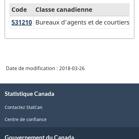
Code
Classe canadienne
531210
Bureaux d'agents et de courtiers 
Bureaux d'agents et de courtiers i
Système
de
classification
des
industries
Date de modification :
2018-03-26
de
l'Amérique
À
Statistique Canada
propos
du
de
Nord
Contactez StatCan
ce
(SCIAN)
site
Centre de confiance
2002
-
Gouvernement du Canada