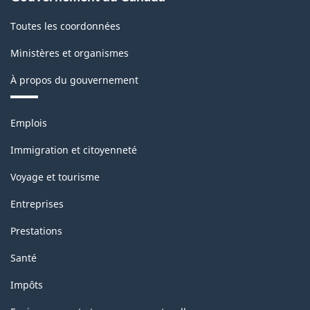
Structure
Toutes les coordonnées
de
Ministères et organismes
la
À propos du gouvernement
classification
Thèmes
Emplois
et
sujets
Immigration et citoyenneté
Voyage et tourisme
Entreprises
Prestations
Santé
Impôts