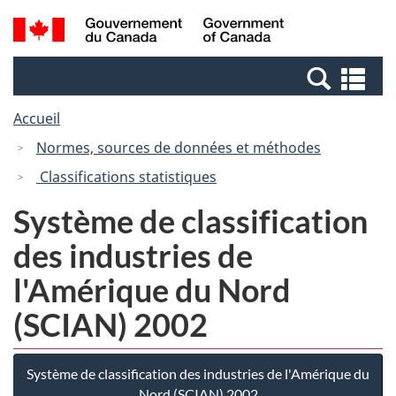
Passer
Passer
Recherche
/
au
à
et
Government
contenu
la
menus
of
Re
principal
version
Canada
et
HTML
Accueil
me
simplifiée
Normes, sources de données et méthodes
Classifications statistiques
Système de classification
des industries de
l'Amérique du Nord
(SCIAN) 2002
Système de classification des industries de l'Amérique du
Nord (SCIAN) 2002