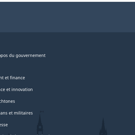
opos du gouvernement
nt et finance
nce et innovation
chtones
ans et militaires
esse