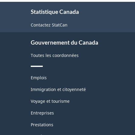
À
Statistique Canada
propos
de
Contactez StatCan
ce
site
Gouvernement du Canada
Toutes les coordonnées
Thèmes
Emplois
et
sujets
Immigration et citoyenneté
Voyage et tourisme
Entreprises
Prestations