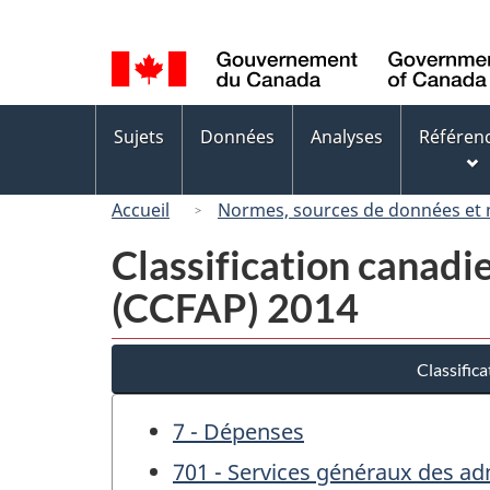
Sélection
de
la
langue
Menus
Sujets
Données
Analyses
Référen
des
sujets
Accueil
Normes, sources de données et
Classification canadi
(CCFAP) 2014
Classific
7 - Dépenses
701 - Services généraux des ad