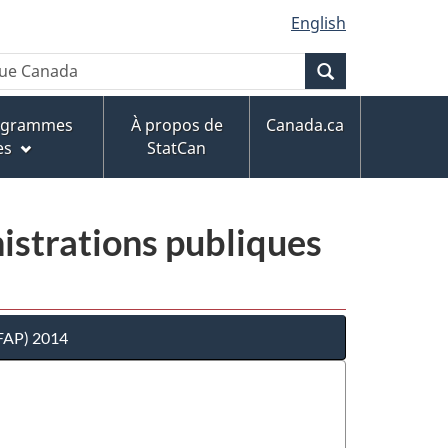
English
Recherche
rogrammes
À propos de
Canada.ca
es
StatCan
istrations publiques
CFAP) 2014