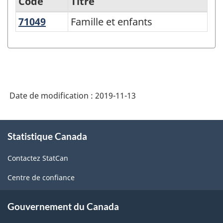
Code
Titre
71049
Famille et enfants
Famille et enfants
Classification
canadienne
des
fonctions
des
Date de modification :
2019-11-13
administrations
publiques
À
Statistique Canada
propos
(CCFAP)
de
2014
Contactez StatCan
ce
-
site
Centre de confiance
Structure
de
Gouvernement du Canada
la