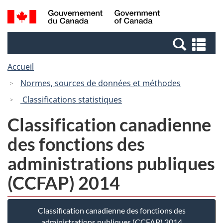
Passer
Passer
Recherche
/
au
à
et
Government
contenu
la
menus
of
Re
principal
version
Canada
et
HTML
Accueil
me
simplifiée
Normes, sources de données et méthodes
Classifications statistiques
Classification canadienne
des fonctions des
administrations publiques
(CCFAP) 2014
Classification canadienne des fonctions des
administrations publiques (CCFAP) 2014