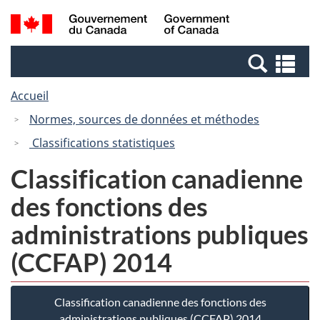
Passer
Passer
Recherche
/
au
à
et
Government
contenu
la
menus
of
Re
principal
version
Canada
et
HTML
Accueil
me
simplifiée
Normes, sources de données et méthodes
Classifications statistiques
Classification canadienne
des fonctions des
administrations publiques
(CCFAP) 2014
Classification canadienne des fonctions des
administrations publiques (CCFAP) 2014