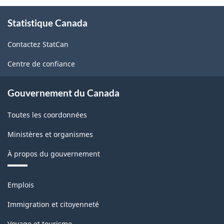
classification
À
Statistique Canada
propos
de
Contactez StatCan
ce
site
Centre de confiance
Gouvernement du Canada
Toutes les coordonnées
Ministères et organismes
À propos du gouvernement
Thèmes
Emplois
et
sujets
Immigration et citoyenneté
Voyage et tourisme