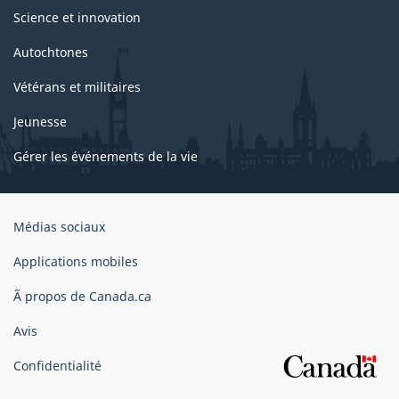
Science et innovation
Autochtones
Vétérans et militaires
Jeunesse
Gérer les événements de la vie
Organisation
Médias sociaux
du
gouvernement
Applications mobiles
du
Ã propos de Canada.ca
Canada
Avis
Confidentialité