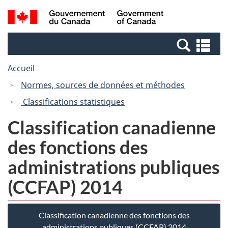
Passer
Passer
Recherche
/
au
à
et
Government
contenu
la
menus
of
Re
principal
version
Canada
et
HTML
Accueil
me
simplifiée
Normes, sources de données et méthodes
Classifications statistiques
Classification canadienne
des fonctions des
administrations publiques
(CCFAP) 2014
Classification canadienne des fonctions des
administrations publiques (CCFAP) 2014