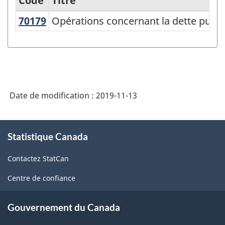
Code
Titre
70179
Opérations concernant la dette pub
Opérations concernant la dette publ
Classification
canadienne
des
fonctions
des
Date de modification :
2019-11-13
administrations
publiques
À
Statistique Canada
propos
(CCFAP)
de
2014
Contactez StatCan
ce
-
site
Centre de confiance
Structure
de
Gouvernement du Canada
la