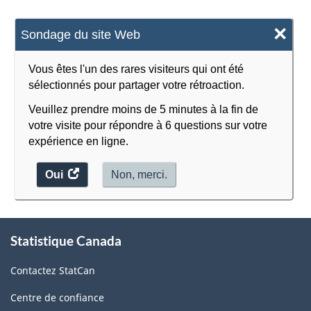
×
Sondage du site Web
Vous êtes l'un des rares visiteurs qui ont été
sélectionnés pour partager votre rétroaction.
Veuillez prendre moins de 5 minutes à la fin de
votre visite pour répondre à 6 questions sur votre
expérience en ligne.
Oui
accéder
Non, merci.
au
sondage.
À
Statistique Canada
propos
de
Contactez StatCan
ce
site
Centre de confiance