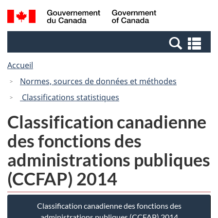
Passer
Passer
Passer
Recherche
/
au
au
à
et
Government
Gestionnaire
contenu
la
menus
of
Re
des
principal
version
Canada
et
Invitations
HTML
Accueil
me
simplifiée
Normes, sources de données et méthodes
Classifications statistiques
Classification canadienne
des fonctions des
administrations publiques
(CCFAP) 2014
Classification canadienne des fonctions des
administrations publiques (CCFAP) 2014