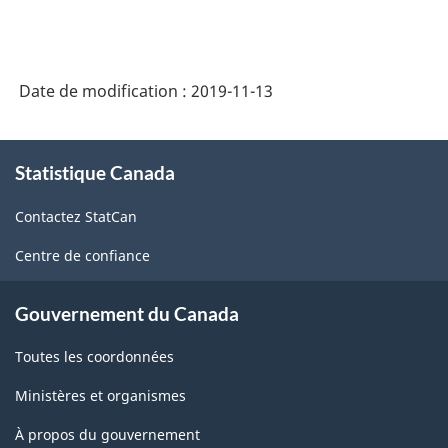
des
administrations
publiques
Date de modification :
2019-11-13
(CCFAP)
2014
À
-
Statistique Canada
propos
Structure
de
Contactez StatCan
ce
de
site
Centre de confiance
la
classification
Gouvernement du Canada
Toutes les coordonnées
Ministères et organismes
À propos du gouvernement