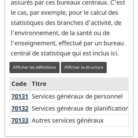
assurés par ces bureaux centraux. C'est
le cas, par exemple, pour le calcul des
statistiques des branches d'activité, de
l'environnement, de la santé ou de
l'enseignement, effectué par un bureau
central de statistique qui est inclus ici.
Afficher les définitions
Afficher la structure
Code
Titre
70131
Services généraux de personnel
Services généraux de personnel
Classification
canadienne
70132
Services généraux de planification e
Services généraux de planification et 
des
70133
Autres services généraux
Autres services généraux
fonctions