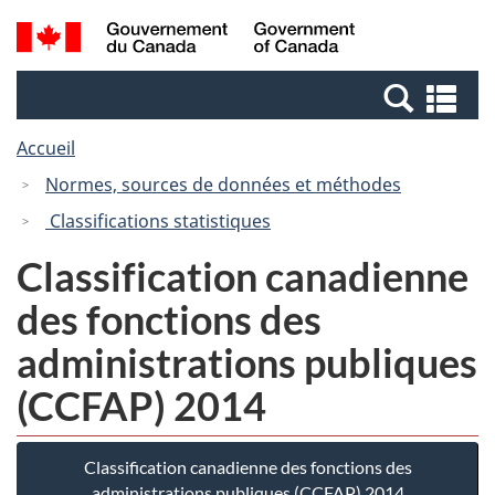
Passer
Passer
Recherche
/
au
à
et
Government
contenu
la
menus
of
Re
principal
version
Canada
et
HTML
Accueil
me
simplifiée
Normes, sources de données et méthodes
Classifications statistiques
Classification canadienne
des fonctions des
administrations publiques
(CCFAP) 2014
Classification canadienne des fonctions des
administrations publiques (CCFAP) 2014