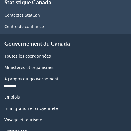
Statistique Canada
propos
de
Contactez StatCan
ce
site
Centre de confiance
Gouvernement du Canada
Toutes les coordonnées
Ministères et organismes
À propos du gouvernement
Thèmes
Emplois
et
sujets
Immigration et citoyenneté
Voyage et tourisme