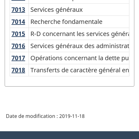
des
7013
Services généraux
Services généraux
fonctions
7014
Recherche fondamentale
Recherche fondamentale
des
7015
R-D concernant les services générau
R-D concernant les services généraux
administrations
7016
Services généraux des administration
Services généraux des administrations
publiques
(CCFAP)
7017
Opérations concernant la dette publ
Opérations concernant la dette publi
2014
7018
Transferts de caractère général entr
Transferts de caractère général entre
-
Structure
de
la
Date de modification :
2019-11-18
classification
À