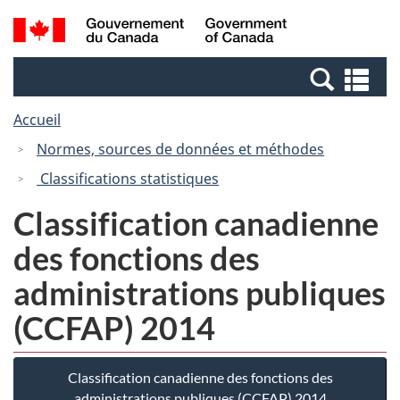
Passer
Passer
Recherche
/
au
à
et
Government
contenu
la
menus
of
Re
principal
version
Canada
et
HTML
Accueil
me
simplifiée
Normes, sources de données et méthodes
Classifications statistiques
Classification canadienne
des fonctions des
administrations publiques
(CCFAP) 2014
Classification canadienne des fonctions des
administrations publiques (CCFAP) 2014