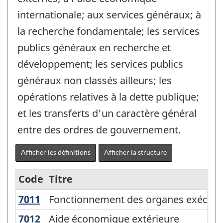
internationale; aux services généraux; à
la recherche fondamentale; les services
publics généraux en recherche et
développement; les services publics
généraux non classés ailleurs; les
opérations relatives à la dette publique;
et les transferts d'un caractère général
entre des ordres de gouvernement.
Afficher les définitions
Afficher la structure
Code
Titre
7011
Fonctionnement des organes exécutifs 
Fonctionnement des organes exécutifs et
Classification
canadienne
7012
Aide économique extérieure
Aide économique extérieure