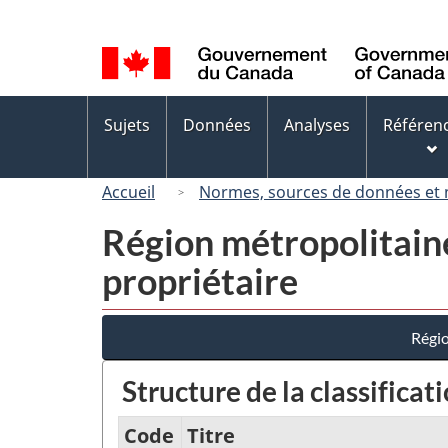
Sélection
de
la
langue
Menus
Sujets
Données
Analyses
Référen
des
sujets
Accueil
Normes, sources de données et
Région métropolitain
propriétaire
Régio
Structure de la classificat
Code
Titre