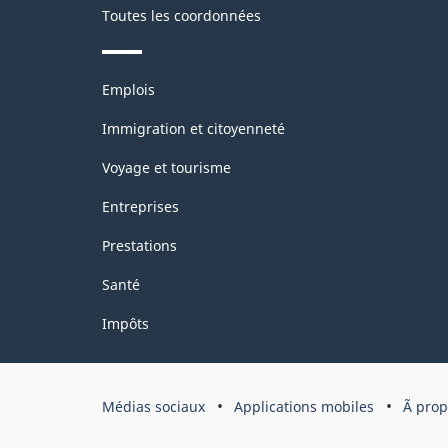
classification
Toutes les coordonnées
Thèmes
Emplois
et
sujets
Immigration et citoyenneté
Voyage et tourisme
Entreprises
Prestations
Santé
Impôts
Organisation
Médias sociaux
Applications mobiles
Ã pro
du
gouvernement