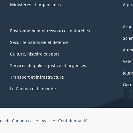
Ministères et organismes
À pr
Arge
Environnement et ressources naturelles
Scie
Sécurité nationale et défense
Auto
Culture, histoire et sport
Vétér
Services de police, justice et urgences
Jeun
Transport et infrastructure
Gére
Le Canada et le monde
pos de Canada.ca
Avis
Confidentialité