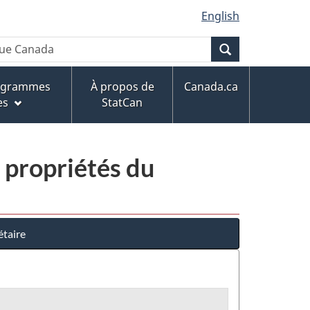
English
Recherche
rogrammes
À propos de
Canada.ca
es
StatCan
 propriétés du
étaire