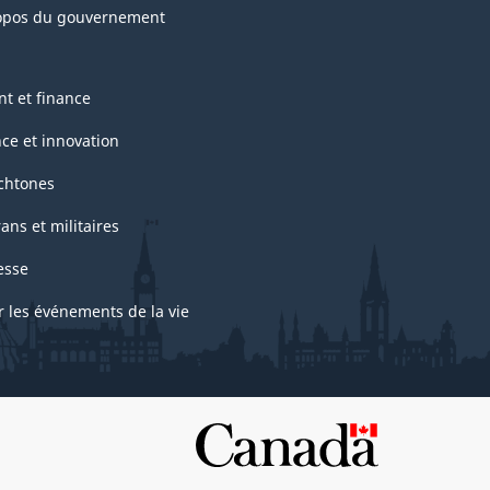
opos du gouvernement
nt et finance
nce et innovation
chtones
ans et militaires
esse
r les événements de la vie