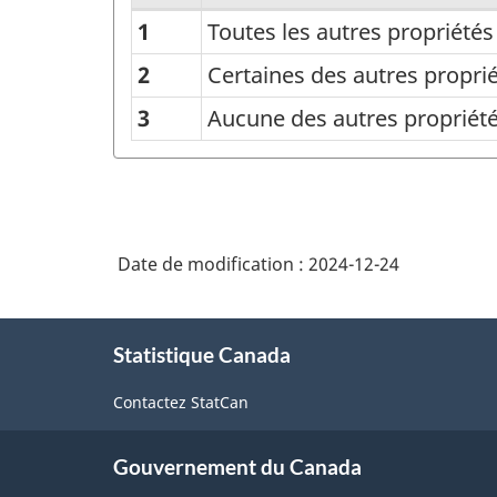
1
Toutes les autres propriété
Région
métropolitaine
2
Certaines des autres propri
de
3
Aucune des autres propriété
recensement
des
autres
propriétés
Date de modification :
2024-12-24
du
propriétaire
À
Statistique Canada
propos
-
de
Structure
Contactez StatCan
ce
site
de
Gouvernement du Canada
la