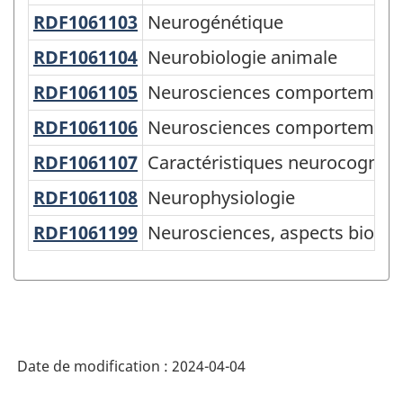
de
RDF1061103
Neurogénétique
Neurogénétique
la
RDF1061104
Neurobiologie animale
Neurobiologie animale
Recherche
RDF1061105
Neurosciences comportementa
Neurosciences comportemental
et
RDF1061106
Neurosciences comportementa
Neurosciences comportemental
Développement
(CCRD)
RDF1061107
Caractéristiques neurocognit
Caractéristiques neurocogniti
2020
RDF1061108
Neurophysiologie
Neurophysiologie
version
RDF1061199
Neurosciences, aspects biolog
Neurosciences, aspects biologi
2.0
-
Domaine
de
Date de modification :
2024-04-04
recherche
(DDR)