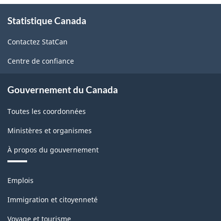
À
-
Statistique Canada
propos
Structure
de
Contactez StatCan
ce
de
site
Centre de confiance
la
classification
Gouvernement du Canada
Toutes les coordonnées
Ministères et organismes
À propos du gouvernement
Thèmes
Emplois
et
sujets
Immigration et citoyenneté
Voyage et tourisme