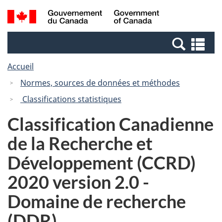
Passer
Passer
Recherche
/
au
à
et
Government
contenu
la
menus
of
Re
principal
version
Canada
et
HTML
Accueil
me
simplifiée
Normes, sources de données et méthodes
Classifications statistiques
Classification Canadienne
de la Recherche et
Développement (CCRD)
2020 version 2.0 -
Domaine de recherche
(DDR)