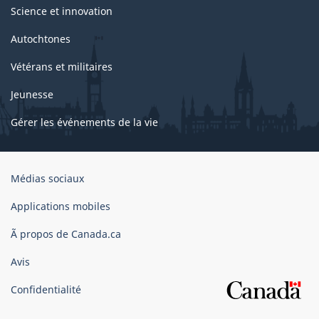
Science et innovation
Autochtones
Vétérans et militaires
Jeunesse
Gérer les événements de la vie
Organisation
Médias sociaux
du
gouvernement
Applications mobiles
du
Ã propos de Canada.ca
Canada
Avis
Confidentialité