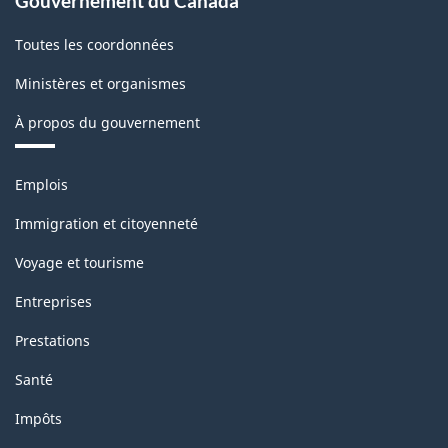
Gouvernement du Canada
de
Toutes les coordonnées
recherche
Ministères et organismes
(DDR)
-
À propos du gouvernement
Structure
Thèmes
de
Emplois
et
la
sujets
Immigration et citoyenneté
classification
Voyage et tourisme
Entreprises
Prestations
Santé
Impôts