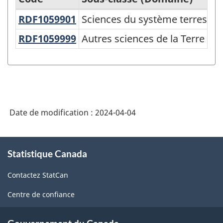
RDF1059901
Sciences du système terrestr
Sciences du système terrestre
Classification
Canadienne
RDF1059999
Autres sciences de la Terre e
Autres sciences de la Terre et
de
la
Recherche
et
Date de modification :
2024-04-04
Développement
(CCRD)
À
2020
Statistique Canada
propos
de
version
Contactez StatCan
ce
2.0
site
Centre de confiance
-
Domaine