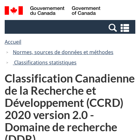
Passer
Passer
Recherche
/
au
à
et
Government
contenu
la
menus
of
Re
principal
version
Canada
et
HTML
Accueil
me
simplifiée
Normes, sources de données et méthodes
Classifications statistiques
Classification Canadienne
de la Recherche et
Développement (CCRD)
2020 version 2.0 -
Domaine de recherche
(DDR)