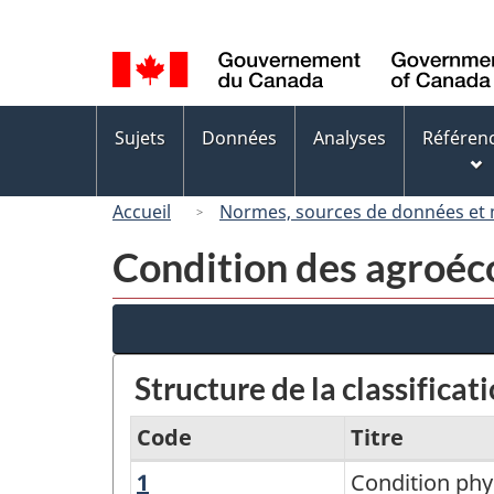
Sélection
de
la
langue
Menus
Sujets
Données
Analyses
Référen
des
sujets
Accueil
Normes, sources de données et
Condition des agroé
Structure de la classificat
Code
Titre
1
Condition
Condition phy
Condition