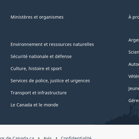
Ministères et organismes
À pr
Arge
Environnement et ressources naturelles
Scie
Sécurité nationale et défense
Auto
Culture, histoire et sport
Vétér
Services de police, justice et urgences
Jeun
Transport et infrastructure
Gére
Le Canada et le monde
pos de Canada.ca
Avis
Confidentialité