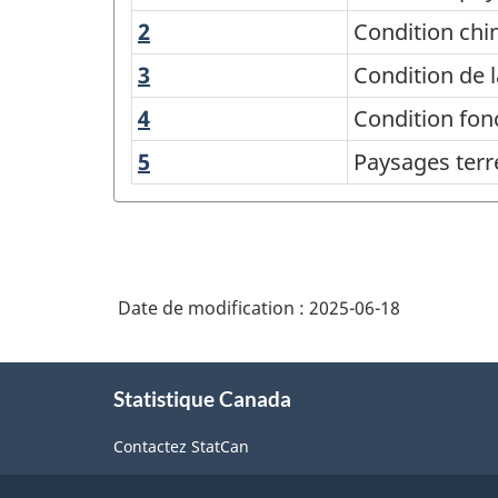
physique
des
2
Condition
Condition ch
chimique
agroécosystèmes
3
Condition
Condition de 
-
de
4
Condition
Condition fon
la
Structure
fonctionnelle
5
Paysages
Paysages terr
composition
de
terrestres
la
et
classification
marins
Date de modification :
2025-06-18
À
Statistique Canada
propos
de
Contactez StatCan
ce
site