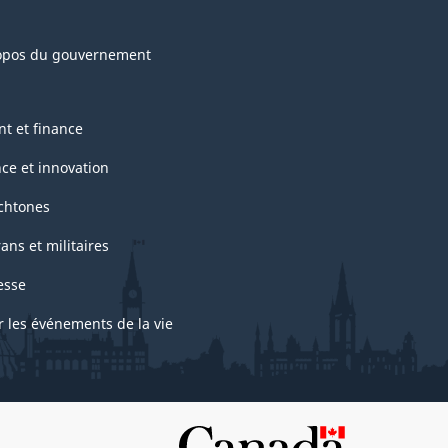
opos du gouvernement
nt et finance
nce et innovation
chtones
ans et militaires
esse
r les événements de la vie