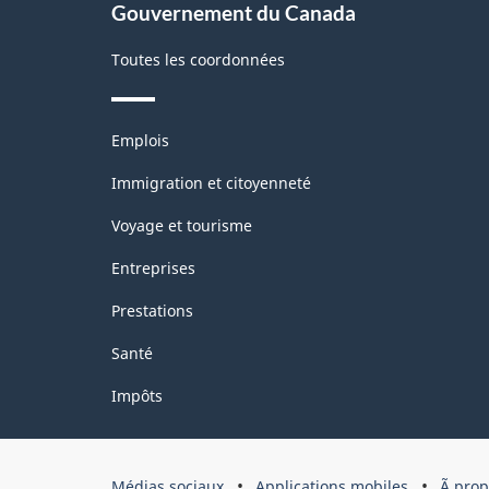
Gouvernement du Canada
Toutes les coordonnées
Thèmes
Emplois
et
sujets
Immigration et citoyenneté
Voyage et tourisme
Entreprises
Prestations
Santé
Impôts
Organisation
Médias sociaux
Applications mobiles
Ã pro