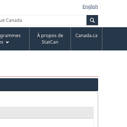
English
Recherche
rogrammes
À propos de
Canada.ca
es
StatCan