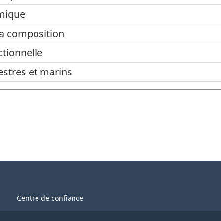
imique
la composition
ctionnelle
estres et marins
Centre de confiance