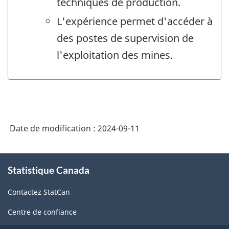
techniques de production.
L'expérience permet d'accéder à
des postes de supervision de
l'exploitation des mines.
Date de modification :
2024-09-11
À
Statistique Canada
propos
de
Contactez StatCan
ce
site
Centre de confiance