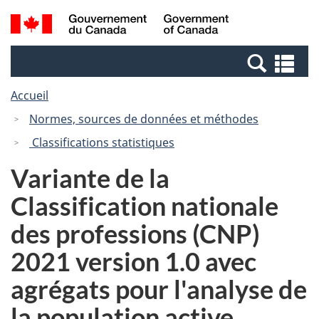
Passer
Passer
Recherche
/
au
à
et
Government
contenu
la
menus
of
Re
principal
version
Canada
et
HTML
Accueil
me
simplifiée
Normes, sources de données et méthodes
Classifications statistiques
Variante de la
Classification nationale
des professions (CNP)
2021 version 1.0 avec
agrégats pour l'analyse de
la population active